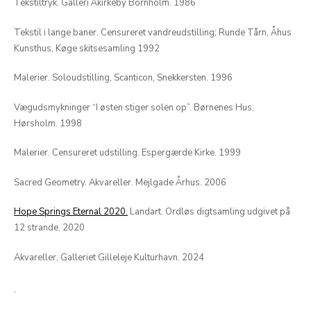
Tekstiltryk. Galleri Åkirkeby Bornholm. 1986
Tekstil i lange baner. Censureret vandreudstilling; Runde Tårn, Åhus
Kunsthus, Køge skitsesamling 1992
Malerier. Soloudstilling, Scanticon, Snekkersten. 1996
Vægudsmykninger “I østen stiger solen op”. Børnenes Hus,
Hørsholm. 1998
Malerier. Censureret udstilling. Espergærde Kirke. 1999
Sacred Geometry. Akvareller. Mejlgade Århus. 2006
Hope Springs Eternal 2020.
Landart. Ordløs digtsamling udgivet på
12 strande. 2020
Akvareller, Galleriet Gilleleje Kulturhavn. 2024
.