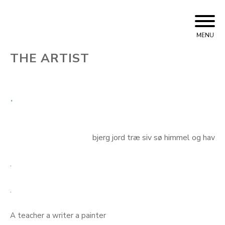
Skip
to
MENU
content
THE ARTIST
.
bjerg jord træ siv sø himmel og hav
.
.
A teacher a writer a painter