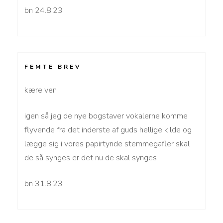
bn 24.8.23
FEMTE BREV
kære ven
igen så jeg de nye bogstaver vokalerne komme
flyvende fra det inderste af guds hellige kilde og
lægge sig i vores papirtynde stemmegafler skal
de så synges er det nu de skal synges
bn 31.8.23