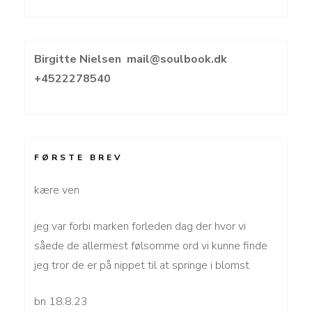
Birgitte Nielsen
mail@soulbook.dk
+4522278540
FØRSTE BREV
kære ven
jeg var forbi marken forleden dag der hvor vi
såede de allermest følsomme ord vi kunne finde
jeg tror de er på nippet til at springe i blomst
bn 18.8.23