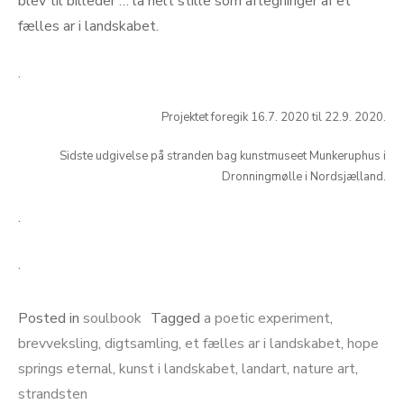
blev til billeder … lå helt stille som aftegninger af et
fælles ar i landskabet.
.
Projektet foregik 16.7. 2020 til 22.9. 2020.
Sidste udgivelse på stranden bag kunstmuseet Munkeruphus i
Dronningmølle i Nordsjælland.
.
.
Posted in
soulbook
Tagged
a poetic experiment
,
brevveksling
,
digtsamling
,
et fælles ar i landskabet
,
hope
springs eternal
,
kunst i landskabet
,
landart
,
nature art
,
strandsten