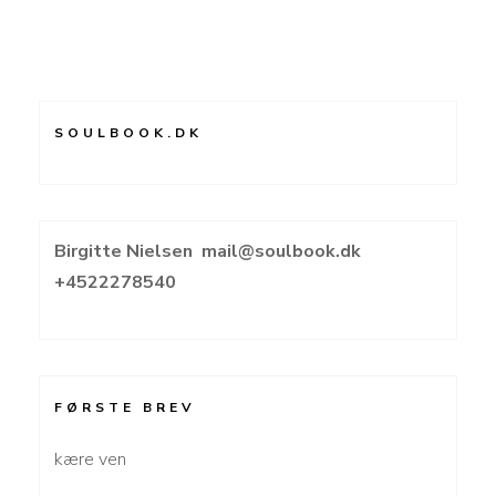
SOULBOOK.DK
Birgitte Nielsen
mail@soulbook.dk
+4522278540
FØRSTE BREV
kære ven