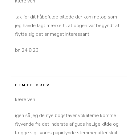
kære ven
tak for dit håbefulde billede der kom netop som
jeg havde lagt mærke til at bogen var begyndt at
flytte sig det er meget interessant
bn 24.8.23
FEMTE BREV
kære ven
igen så jeg de nye bogstaver vokalerne komme
flyvende fra det inderste af guds hellige kilde og
lægge sig i vores papirtynde stemmegafler skal