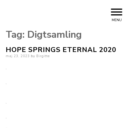
Skip
to
MENU
content
Tag:
Digtsamling
HOPE SPRINGS ETERNAL 2020
Posted
maj 23, 2023
by
Birgitte
on
.
.
.
.