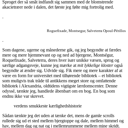
Sproget der så småt indfandt sig sammen med de blomstrende
akacietræer nede i dalen, det første jeg følte mig fortrolig med.
.
Roguefixade, Montsegur, Salveterra Opoul-Périllos
.
Som dagene, ugerne og månederne gik, og jeg begyndte at færdes
mere og mere hjemmevant op og ned ad bjergene, Montségur,
Roquefixade, Salveterra, deres hver især unikke væsen, sprog og
særlige adgangsveje, kunne jeg mærke at
mit lykkelige kloster
også
begyndte at ændre sig. Udvide sig. Fik mere og mere karakter af at
være en form for universitet med tilhørende bibliotek – et bibliotek
som muligvis trak tråde til antikkens meget store og omfattende
bibliotek i Alexandria, oldtidens vigtigste lærdomscenter. Denne
odyssé, tænkte jeg, handlede åbenbart om en bog. En bog som
endnu ikke var skrevet.
verdens smukkeste kærlighedshistorie
Sådan tænkte jeg det uden at tænke det, mens de gamle scrolls
rullede sig ud et sted mellem bjergtoppe og dale, mellem himmel og
hav, mellem dag og nat og i mellemrummene mellem mine skridt.