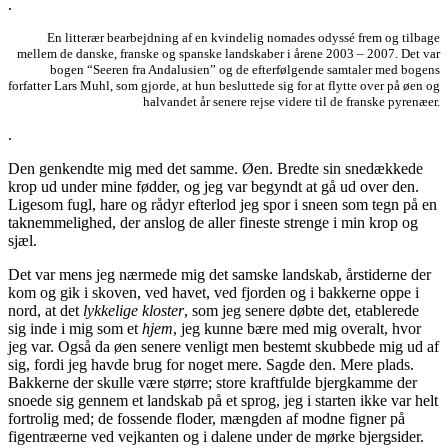
.
En litterær bearbejdning af en kvindelig nomades odyssé frem og tilbage
mellem de danske, franske og spanske landskaber i årene 2003 – 2007. Det var
bogen “Seeren fra Andalusien” og de efterfølgende samtaler med bogens
forfatter Lars Muhl, som gjorde, at hun besluttede sig for at flytte over på øen og
halvandet år senere rejse videre til de franske pyrenæer.
.
Den genkendte mig med det samme. Øen. Bredte sin snedækkede
krop ud under mine fødder, og jeg var begyndt at gå ud over den.
Ligesom fugl, hare og rådyr efterlod jeg spor i sneen som tegn på en
taknemmelighed, der anslog de aller fineste strenge i min krop og
sjæl.
Det var mens jeg nærmede mig det samske landskab, årstiderne der
kom og gik i skoven, ved havet, ved fjorden og i bakkerne oppe i
nord, at det
lykkelige kloster
, som jeg senere døbte det, etablerede
sig inde i mig som et
hjem
, jeg kunne bære med mig overalt, hvor
jeg var. Også da øen senere venligt men bestemt skubbede mig ud af
sig, fordi jeg havde brug for noget mere. Sagde den. Mere plads.
Bakkerne der skulle være større; store kraftfulde bjergkamme der
snoede sig gennem et landskab på et sprog, jeg i starten ikke var helt
fortrolig med; de fossende floder, mængden af modne figner på
figentræerne ved vejkanten og i dalene under de mørke bjergsider.