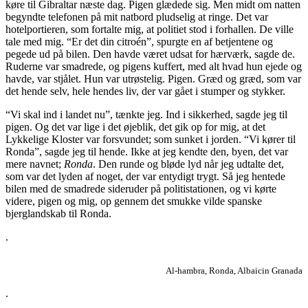
køre til Gibraltar næste dag. Pigen glædede sig. Men midt om natten
begyndte telefonen på mit natbord pludselig at ringe. Det var
hotelportieren, som fortalte mig, at politiet stod i forhallen. De ville
tale med mig. “Er det din citroén”, spurgte en af betjentene og
pegede ud på bilen. Den havde været udsat for hærværk, sagde de.
Ruderne var smadrede, og pigens kuffert, med alt hvad hun ejede og
havde, var stjålet. Hun var utrøstelig. Pigen. Græd og græd, som var
det hende selv, hele hendes liv, der var gået i stumper og stykker.
“Vi skal ind i landet nu”, tænkte jeg. Ind i sikkerhed, sagde jeg til
pigen. Og det var lige i det øjeblik, det gik op for mig, at det
Lykkelige Kloster var forsvundet; som sunket i jorden. “Vi kører til
Ronda”, sagde jeg til hende. Ikke at jeg kendte den, byen, det var
mere navnet;
Ronda
. Den runde og bløde lyd når jeg udtalte det,
som var det lyden af noget, der var entydigt trygt. Så jeg hentede
bilen med de smadrede sideruder på politistationen, og vi kørte
videre, pigen og mig, op gennem det smukke vilde spanske
bjerglandskab til Ronda.
.
Al-hambra, Ronda, Albaicin Granada
.