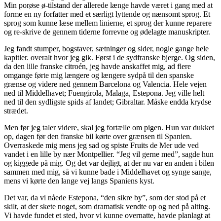
Min porøse ø-tilstand der allerede længe havde været i gang med at
forme en ny forfatter med et særligt lyttende og nænsomt sprog. Et
sprog som kunne læse mellem linierne, et sprog der kunne reparere
og re-skrive de gennem tiderne forrevne og ødelagte manuskripter.
Jeg fandt stumper, bogstaver, sætninger og sider, nogle gange hele
kapitler. overalt hvor jeg gik. Først i de sydfranske bjerge. Og siden,
da den lille franske citroén, jeg havde anskaffet mig, ad flere
omgange førte mig længere og længere sydpå til den spanske
grænse og videre ned gennem Barcelona og Valencia. Hele vejen
ned til Middelhavet; Fuengirola, Malaga, Estepona. Jeg ville helt
ned til den sydligste spids af landet; Gibraltar. Måske endda krydse
strædet.
Men før jeg taler videre, skal jeg fortælle om pigen. Hun var dukket
op, dagen før den franske bil kørte over grænsen til Spanien.
Overraskede mig mens jeg sad og spiste Fruits de Mer ude ved
vandet i en lille by nær Montpellier. “Jeg vil gerne med”, sagde hun
og kiggede på mig. Og det var dejligt, at der nu var en anden i bilen
sammen med mig, så vi kunne bade i Middelhavet og synge sange,
mens vi kørte den lange vej langs Spaniens kyst.
Det var, da vi nåede Estepona, “den sikre by”, som der stod på et
skilt, at der skete noget, som dramatisk vendte op og ned på alting.
Vi havde fundet et sted, hvor vi kunne overnatte, havde planlagt at