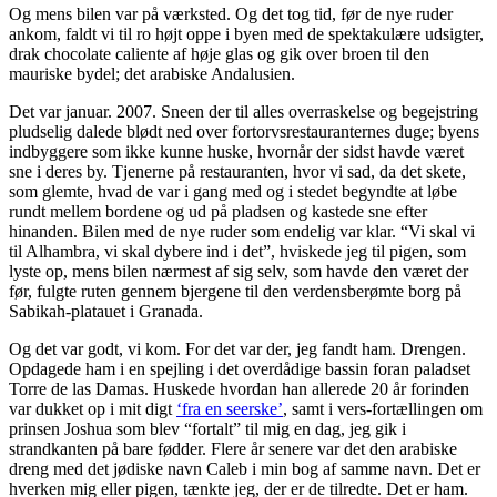
Og mens bilen var på værksted. Og det tog tid, før de nye ruder
ankom, faldt vi til ro højt oppe i byen med de spektakulære udsigter,
drak chocolate caliente af høje glas og gik over broen til den
mauriske bydel; det arabiske Andalusien.
Det var januar. 2007. Sneen der til alles overraskelse og begejstring
pludselig dalede blødt ned over fortorvsrestauranternes duge; byens
indbyggere som ikke kunne huske, hvornår der sidst havde været
sne i deres by. Tjenerne på restauranten, hvor vi sad, da det skete,
som glemte, hvad de var i gang med og i stedet begyndte at løbe
rundt mellem bordene og ud på pladsen og kastede sne efter
hinanden. Bilen med de nye ruder som endelig var klar. “Vi skal vi
til Alhambra, vi skal dybere ind i det”, hviskede jeg til pigen, som
lyste op, mens bilen nærmest af sig selv, som havde den været der
før, fulgte ruten gennem bjergene til den verdensberømte borg på
Sabikah-platauet i Granada.
Og det var godt, vi kom. For det var der, jeg fandt ham. Drengen.
Opdagede ham i en spejling i det overdådige bassin foran paladset
Torre de las Damas. Huskede hvordan han allerede 20 år forinden
var dukket op i mit digt
‘fra en seerske’
, samt i vers-fortællingen om
prinsen Joshua som blev “fortalt” til mig en dag, jeg gik i
strandkanten på bare fødder. Flere år senere var det den arabiske
dreng med det jødiske navn Caleb i min bog af samme navn. Det er
hverken mig eller pigen, tænkte jeg, der er de tilredte. Det er ham.