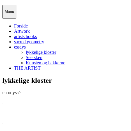
Skip
Menu
to
content
Forside
Artwork
artists books
sacred geometry
essays
lykkelige kloster
Seersken
Kunsten og bakkerne
THE ARTIST
lykkelige kloster
en odyssé
.
.