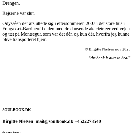
Drengen.
Rejserne var slut.
Odysséen der afsluttede sig i eftersommeren 2007 i det store hus i
Fougax-et-Barrineuf i dalen med de dansende akacietræer ved vejen
og tæt på Montsegur, som var det dér, og kun dér, hvorfra jeg kunne
blive transporteret hjem.
© Birgitte Nielsen nov 2023
“the book is ours to heal”
.
.
.
.
SOULBOOK.DK
Birgitte Nielsen
mail@soulbook.dk +4522278540
første brev